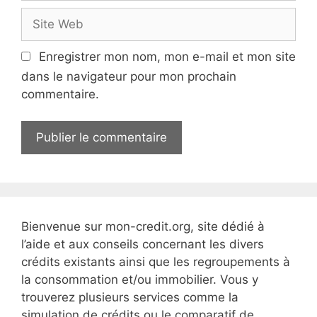
m
S
a
i
i
t
Enregistrer mon nom, mon e-mail et mon site
l
e
dans le navigateur pour mon prochain
W
commentaire.
e
b
Bienvenue sur mon-credit.org, site dédié à
l’aide et aux conseils concernant les divers
crédits existants ainsi que les regroupements à
la consommation et/ou immobilier. Vous y
trouverez plusieurs services comme la
simulation de crédits ou le comparatif de