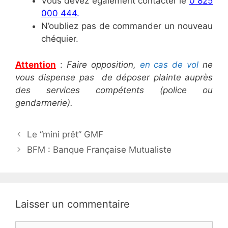
Vous devez également contacter le
0 825
000 444
.
N’oubliez pas de commander un nouveau
chéquier.
Attention
:
Faire opposition,
en cas de vol
ne
vous dispense pas de déposer plainte auprès
des services compétents (police ou
gendarmerie).
N
Le “mini prêt” GMF
a
BFM : Banque Française Mutualiste
v
i
g
a
Laisser un commentaire
t
i
C