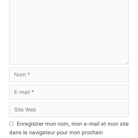
o
o
n
m
d
m
e
e
s
n
a
t
r
a
t
i
i
r
N
c
e
o
l
m
e
E
s
-
m
S
a
i
i
t
Enregistrer mon nom, mon e-mail et mon site
l
e
dans le navigateur pour mon prochain
W