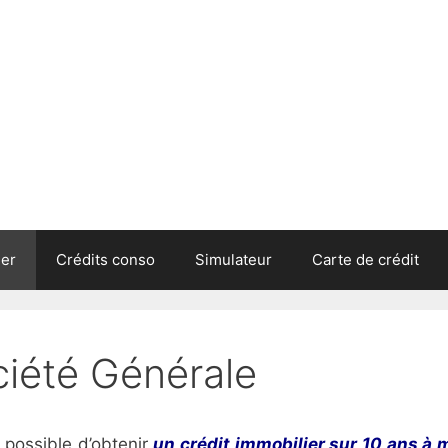
ier
Crédits conso
Simulateur
Carte de crédit
ciété Générale
 possible d’obtenir
un crédit immobilier sur 10 ans à 