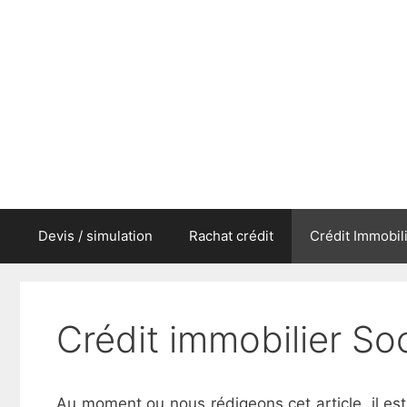
Aller
au
contenu
Devis / simulation
Rachat crédit
Crédit Immobil
Crédit immobilier So
Au moment ou nous rédigeons cet article, il est