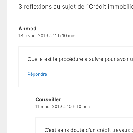
t
3 réflexions au sujet de “Crédit immobil
i
o
n
d
Ahmed
e
18 février 2019 à 11 h 10 min
s
a
r
t
Quelle est la procédure a suivre pour avoir
i
c
Répondre
l
e
s
Conseiller
11 mars 2019 à 10 h 10 min
C’est sans doute d’un crédit travaux 