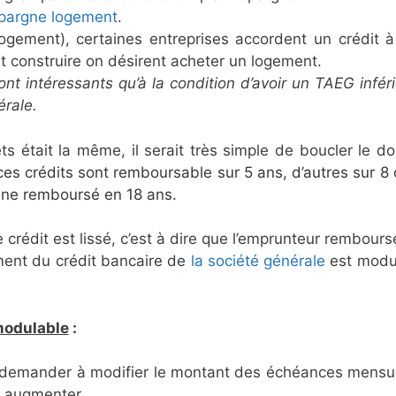
pargne logement
.
gement), certaines entreprises accordent un crédit à
nt construire on désirent acheter un logement.
t intéressants qu’à la condition d’avoir un TAEG infér
érale.
 était la même, il serait très simple de boucler le dos
ces crédits sont remboursable sur 5 ans, d’autres sur 8
enne remboursé en 18 ans.
 Le crédit est lissé, c’est à dire que l’emprunteur rembours
ent du crédit bancaire de
la société générale
est modu
modulable
:
ut demander à modifier le montant des échéances mensue
es augmenter.