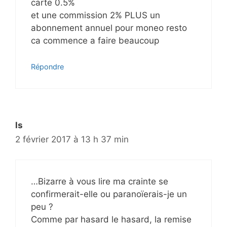
carte 0.5%
c
et une commission 2% PLUS un
l
abonnement annuel pour moneo resto
e
ca commence a faire beaucoup
s
Répondre
ls
2 février 2017 à 13 h 37 min
…Bizarre à vous lire ma crainte se
confirmerait-elle ou paranoïerais-je un
peu ?
Comme par hasard le hasard, la remise