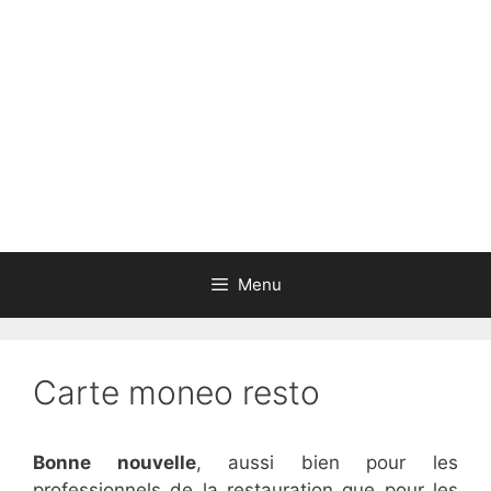
Aller
au
contenu
Menu
Carte moneo resto
Bonne nouvelle
, aussi bien pour les
professionnels de la restauration que pour les