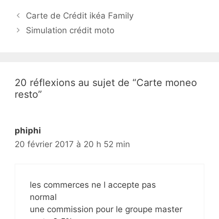
N
Carte de Crédit ikéa Family
a
Simulation crédit moto
v
i
g
a
20 réflexions au sujet de “Carte moneo
t
resto”
i
o
n
phiphi
d
20 février 2017 à 20 h 52 min
e
s
a
les commerces ne l accepte pas
r
normal
t
une commission pour le groupe master
i