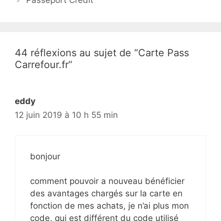
Passeport Crédit
v
i
g
a
44 réflexions au sujet de “Carte Pass
t
Carrefour.fr”
i
o
n
eddy
d
12 juin 2019 à 10 h 55 min
e
s
a
bonjour
r
t
i
comment pouvoir a nouveau bénéficier
c
des avantages chargés sur la carte en
l
fonction de mes achats, je n’ai plus mon
e
code, qui est différent du code utilisé