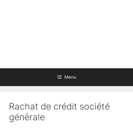
Aller
au
contenu
Menu
Rachat de crédit société
générale