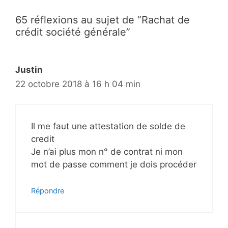
a
65 réflexions au sujet de “Rachat de
t
crédit société générale”
i
o
n
Justin
d
22 octobre 2018 à 16 h 04 min
e
s
a
Il me faut une attestation de solde de
r
credit
t
Je n’ai plus mon n° de contrat ni mon
i
mot de passe comment je dois procéder
c
l
e
Répondre
s