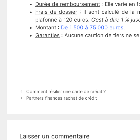
Durée de remboursement
: Elle varie en 
Frais de dossier
: Il sont calculé de la
plafonné à 120 euros.
C’est à dire 1 % ju
Montant
:
De 1 500 à 75 000 euros
.
Garanties
: Aucune caution de tiers ne se
N
Comment résilier une carte de crédit ?
a
Partners finances rachat de crédit
v
i
g
a
t
Laisser un commentaire
i