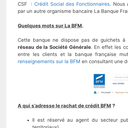
CSF :
Crédit Social des Fonctionnaires
. Nous 
par un autre organisme bancaire La Banque Fra
Quelques mots sur La BFM
.
Cette banque ne dispose pas de guichets à 
réseau de la Société Générale
. En effet les c
entre les clients et la banque française mut
renseignements sur la BFM
en consultant une d
A qui s’adresse le rachat de crédit BFM
?
Il est réservé au agent du secteur publ
territoriaux).