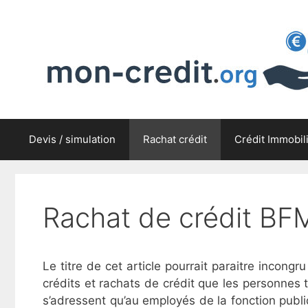
Aller
au
contenu
Devis / simulation
Rachat crédit
Crédit Immobil
Rachat de crédit BFM
Le titre de cet article pourrait paraitre incon
crédits et rachats de crédit que les personnes t
s’adressent qu’au employés de la fonction publiq