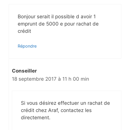
s
a
Bonjour serait il possible d avoir 1
r
emprunt de 5000 e pour rachat de
t
crédit
i
c
l
Répondre
e
s
Conseiller
18 septembre 2017 à 11 h 00 min
Si vous désirez effectuer un rachat de
crédit chez Araf, contactez les
directement.