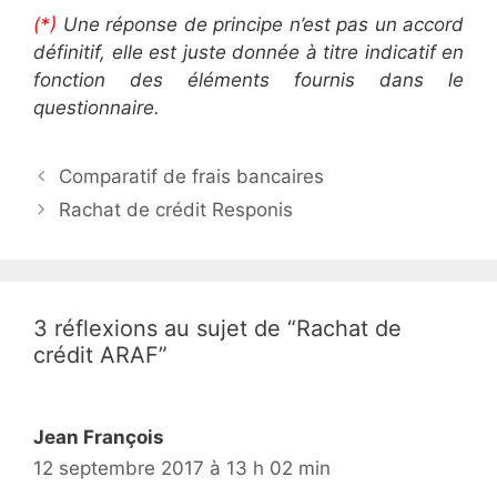
(*)
Une réponse de principe n’est pas un accord
définitif, elle est juste donnée à titre indicatif en
fonction des éléments fournis dans le
questionnaire.
N
Comparatif de frais bancaires
a
Rachat de crédit Responis
v
i
g
a
3 réflexions au sujet de “Rachat de
t
crédit ARAF”
i
o
n
Jean François
d
12 septembre 2017 à 13 h 02 min
e