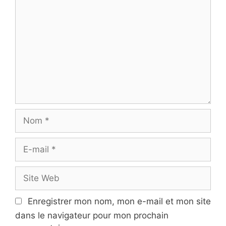
o
m
m
e
n
t
a
i
r
N
e
o
m
E
-
m
S
a
i
i
t
Enregistrer mon nom, mon e-mail et mon site
l
e
dans le navigateur pour mon prochain
W