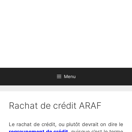
Aller
au
contenu
Menu
Rachat de crédit ARAF
Le rachat de crédit, ou plutôt devrait on dire le
regroupement de crédit
, puisque c’est le terme