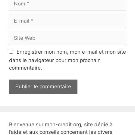
N
e
o
m
E
-
m
S
a
i
i
t
Enregistrer mon nom, mon e-mail et mon site
l
e
dans le navigateur pour mon prochain
W
commentaire.
e
b
Bienvenue sur mon-credit.org, site dédié à
l’aide et aux conseils concernant les divers