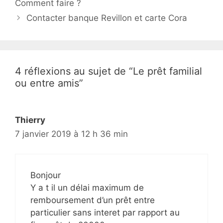
Comment faire ?
v
Contacter banque Revillon et carte Cora
i
g
a
t
4 réflexions au sujet de “Le prêt familial
i
ou entre amis”
o
n
d
Thierry
e
7 janvier 2019 à 12 h 36 min
s
a
r
t
Bonjour
i
Y a t il un délai maximum de
c
remboursement d’un prêt entre
l
particulier sans interet par rapport au
e