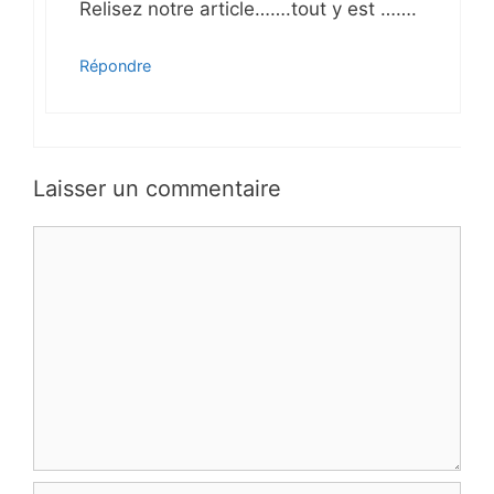
Relisez notre article…….tout y est …….
Répondre
Laisser un commentaire
C
o
m
m
e
n
t
a
i
r