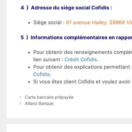
4 ) Adresse du siège social Cofidis :
Siège social :
61 avenue Halley. 59866 Vi
5 ) Informations complémentaires en rappor
Pour obtenir des renseignements compléme
lien suivant :
Crédit Cofidis.
Pour obtenir des explications permettant 
Cofidis.
Si vous êtes client Cofidis et voulez avoi
N
Carte bancaire prépayée
a
Allianz Banque
v
i
g
a