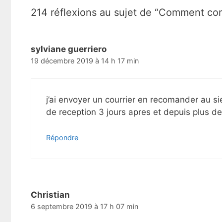
t
214 réflexions au sujet de “Comment co
i
o
n
d
sylviane guerriero
e
19 décembre 2019 à 14 h 17 min
s
a
r
t
j’ai envoyer un courrier en recomander au si
i
de reception 3 jours apres et depuis plus d
c
l
Répondre
e
s
Christian
6 septembre 2019 à 17 h 07 min