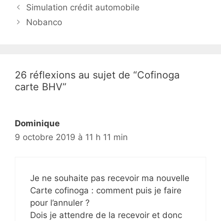
N
Simulation crédit automobile
a
Nobanco
v
i
g
a
26 réflexions au sujet de “Cofinoga
t
carte BHV”
i
o
n
Dominique
d
9 octobre 2019 à 11 h 11 min
e
s
a
Je ne souhaite pas recevoir ma nouvelle
r
Carte cofinoga : comment puis je faire
t
pour l’annuler ?
i
Dois je attendre de la recevoir et donc
c