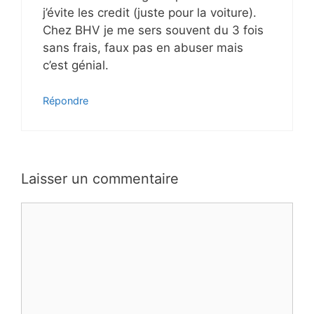
j’évite les credit (juste pour la voiture).
Chez BHV je me sers souvent du 3 fois
sans frais, faux pas en abuser mais
c’est génial.
Répondre
Laisser un commentaire
C
o
m
m
e
n