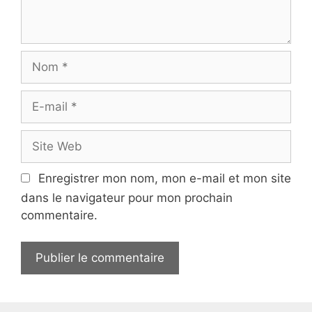
t
a
i
r
N
e
o
m
E
-
m
S
a
i
i
t
Enregistrer mon nom, mon e-mail et mon site
l
e
dans le navigateur pour mon prochain
W
commentaire.
e
b