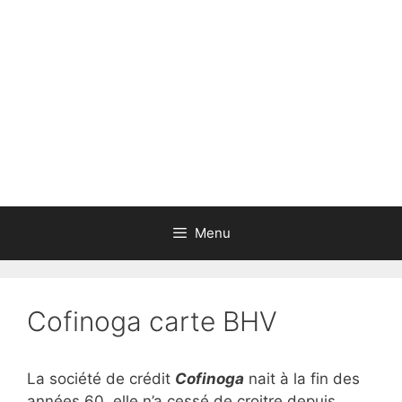
Aller
au
contenu
Menu
Cofinoga carte BHV
La société de crédit
Cofinoga
nait à la fin des
années 60, elle n’a cessé de croitre depuis.