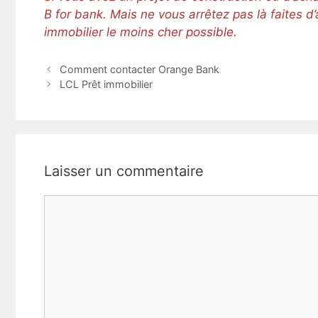
B for bank. Mais ne vous arrêtez pas là faites d’
immobilier le moins cher possible.
N
Comment contacter Orange Bank
a
LCL Prêt immobilier
v
i
g
a
t
Laisser un commentaire
i
o
C
n
d
o
e
m
s
m
a
e
r
n
t
i
t