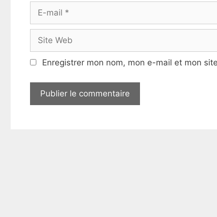
m
E
-
m
S
a
i
i
t
Enregistrer mon nom, mon e-mail et mon sit
l
e
W
e
b