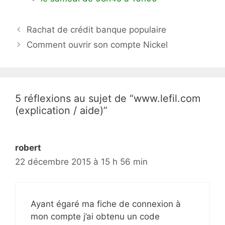
N
Rachat de crédit banque populaire
a
Comment ouvrir son compte Nickel
v
i
g
a
5 réflexions au sujet de “www.lefil.com
t
(explication / aide)”
i
o
n
robert
d
22 décembre 2015 à 15 h 56 min
e
s
a
Ayant égaré ma fiche de connexion à
r
mon compte j’ai obtenu un code
t