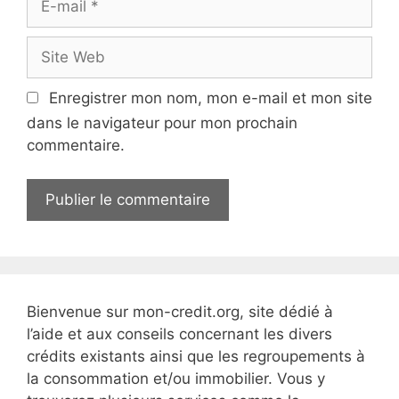
-
m
S
a
i
i
t
Enregistrer mon nom, mon e-mail et mon site
l
e
dans le navigateur pour mon prochain
W
commentaire.
e
b
Bienvenue sur mon-credit.org, site dédié à
l’aide et aux conseils concernant les divers
crédits existants ainsi que les regroupements à
la consommation et/ou immobilier. Vous y