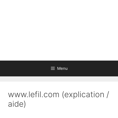
Aller
au
contenu
Menu
www.lefil.com (explication /
aide)