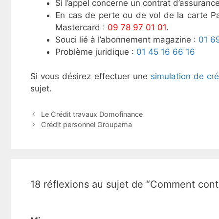
Si l’appel concerne un contrat d’assurance,
En cas de perte ou de vol de la carte 
Mastercard :
09 78 97 01 01
.
Souci lié à l’abonnement magazine :
01 6
Problème juridique :
01 45 16 66 16
Si vous désirez effectuer une
simulation de cré
sujet.
N
Le Crédit travaux Domofinance
a
Crédit personnel Groupama
v
i
g
a
t
18 réflexions au sujet de “Comment con
i
o
n
d