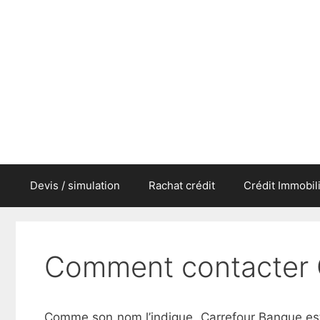
Aller
au
contenu
Devis / simulation
Rachat crédit
Crédit Immobil
Comment contacter 
Comme son nom l’indique, Carrefour Banque est 