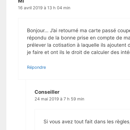
Mi
e
16 avril 2019 à 13 h 04 min
s
a
r
t
Bonjour… J’ai retourné ma carte passé cou
i
répondu de la bonne prise en compte de ma
c
prélever la cotisation à laquelle ils ajouten
l
je faire et ont ils le droit de calculer des int
e
s
Répondre
Conseiller
24 mai 2019 à 7 h 59 min
Si vous avez tout fait dans les règles