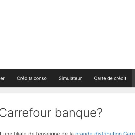
ier
Crédits conso
Simulateur
Carte de crédit
Carrefour banque?
une filiale de l’enseigne de la
grande distribution Carr