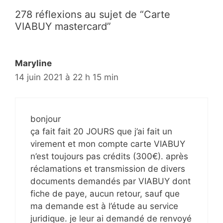
a
278 réflexions au sujet de “Carte
t
VIABUY mastercard”
i
o
n
Maryline
d
14 juin 2021 à 22 h 15 min
e
s
a
bonjour
r
ça fait fait 20 JOURS que j’ai fait un
t
virement et mon compte carte VIABUY
i
n’est toujours pas crédits (300€). après
c
réclamations et transmission de divers
l
documents demandés par VIABUY dont
e
fiche de paye, aucun retour, sauf que
s
ma demande est à l’étude au service
juridique. je leur ai demandé de renvoyé