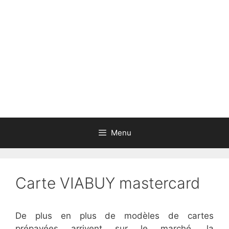
Aller
au
contenu
Menu
Carte VIABUY mastercard
De plus en plus de modèles de cartes
prépayées arrivent sur le marché, la